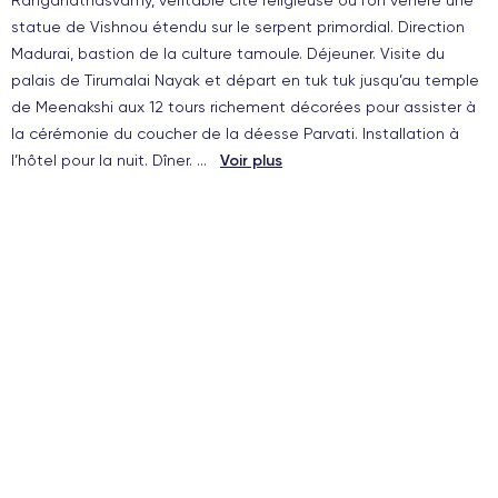
Ranganathasvamy, véritable cité religieuse où l’on vénère une
statue de Vishnou étendu sur le serpent primordial. Direction
Madurai, bastion de la culture tamoule. Déjeuner. Visite du
palais de Tirumalai Nayak et départ en tuk tuk jusqu’au temple
de Meenakshi aux 12 tours richement décorées pour assister à
la cérémonie du coucher de la déesse Parvati. Installation à
l’hôtel pour la nuit. Dîner.
...
Voir plus