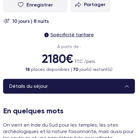
Enregistrer
Partager
10 jours | 8 nuits
Spécificité tarifaire
i
À partir de :
2180€
T.T.C /pers.
18
places disponibles
|
70
jour(s) restant(s)
Détails du séjour
En quelques mots
On vient en Inde du Sud pour les temples, les sites
archéologiques et la nature foisonnante, mais aussi pour
les couleurs et une population très accueillante.